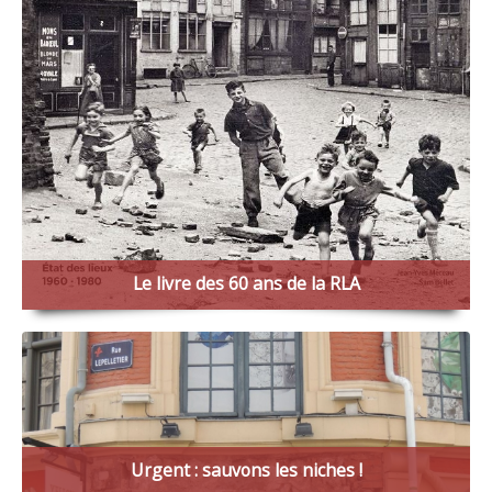
Le livre des 60 ans de la RLA
A l'occasion de son soixantième anniversaire, avec les
éditions du Quesne, la Renaissance du Lille Ancien publie
un livre qui fera date
.
En
135 photos d'archives
accompagnées d'un texte
original, est racontée
l'histoire du Vieux-Lille pendant les
vingt ans qui ont suivi la création de la RLA
en 1964.
Urgent : sauvons les niches !
Cliquez pour en savoir plus !