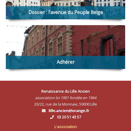
Dossier : l'avenue du Peuple Belge
Retrouvez l'ensemble de notre dossier consacré à l'avenue
du Peuple Belge et à sa remise en eau.
Adhérer
En devenant membre de RLA, vous soutenez notre action
commune et vous accédez à tous nos services !
Renaissance du Lille Ancien
association loi 1901 fondée en 1964
20/22, rue de la Monnaie, 59000 Lille
03 20 51 43 57
L'association