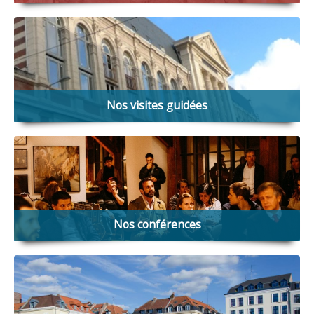
Notre appel pour la restauration des niches et groupes
sculptés du Vieux-Lille
Nos visites guidées
Consultez le programme de nos
prochaines visites guidées
Nos conférences
Consultez le programme de nos
prochaines conférences