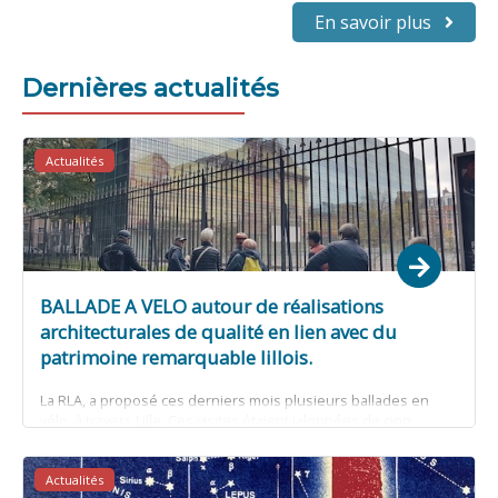
En savoir plus
Dernières actualités
Actualités
BALLADE A VELO autour de réalisations
architecturales de qualité en lien avec du
patrimoine remarquable lillois.
La RLA, a proposé ces derniers mois plusieurs ballades en
vélo, à travers Lille. Ces visites étaient jalonnées de cinq
opérations récentes où l’architecture contemporaine est
venue se confronter avec un patrimoine remarquable.
Actualités