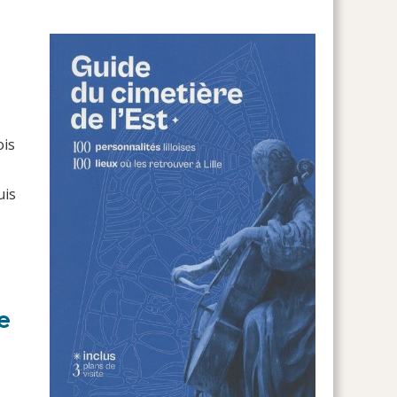
ois
uis
e