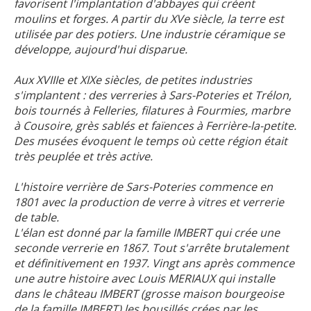
favorisent l'implantation d'abbayes qui créent
moulins et forges. A partir du XVe siècle, la terre est
utilisée par des potiers. Une industrie céramique se
développe, aujourd'hui disparue.
Aux XVIIIe et XIXe siècles, de petites industries
s'implantent : des verreries à Sars-Poteries et Trélon,
bois tournés à Felleries, filatures à Fourmies, marbre
à Cousoire, grès sablés et faïences à Ferrière-la-petite.
Des musées évoquent le temps où cette région était
très peuplée et très active.
L'histoire verrière de Sars-Poteries commence en
1801 avec la production de verre à vitres et verrerie
de table.
L'élan est donné par la famille IMBERT qui crée une
seconde verrerie en 1867. Tout s'arrête brutalement
et définitivement en 1937. Vingt ans après commence
une autre histoire avec Louis MERIAUX qui installe
dans le château IMBERT (grosse maison bourgeoise
de la famille IMBERT) les bousillés crées par les