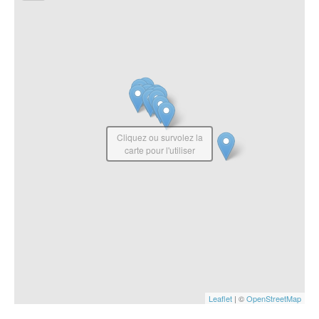
Cliquez ou survolez la
carte pour l'utiliser
Leaflet
| ©
OpenStreetMap