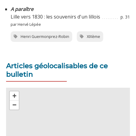
A paraître
Lille vers 1830 : les souvenirs d'un lillois
p. 31
par Hervé Lépée
Henri Guermonprez-Robin
XIXème
Articles géolocalisables de ce
bulletin
+
−