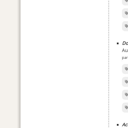
Do
Au
par
Ac