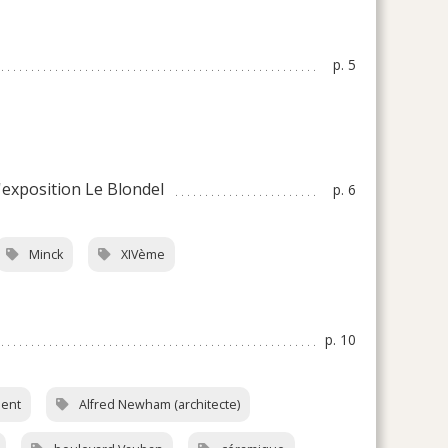
p. 5
'exposition Le Blondel
p. 6
Minck
XIVème
p. 10
ent
Alfred Newham (architecte)