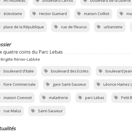
Art Nouveau
boulevard Carnot
boulevard de la Liberté
éclectisme
Hector Guimard
maison Coilliot
mai
place de la République
rue de Fleurus
urbanisme
ssier
x quatre coins du Parc Lebas
 Brigitte Rénier-Labbée
boulevard d'Italie
boulevard des Ecoles
boulevard Jean
foire Commerciale
gare Saint-Sauveur
Léonce Hainez (a
maison Coevoet
maladrerie
parc Lebas
Petit B
rue Malus
Saint-Sauveur
tualités