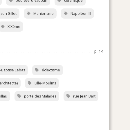
boulevard Vauban
céramique
son Gillet
Maniérisme
Napoléon III
XIXème
p. 14
-Baptise Lebas
éclectisme
rchitecte)
Lille-Moulins
illau
porte des Malades
rue Jean Bart