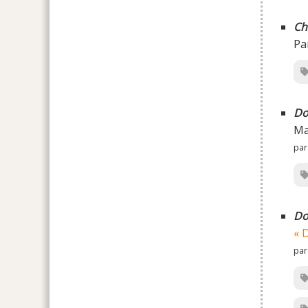
Ch
Pa
Do
Ma
par
Do
« 
par