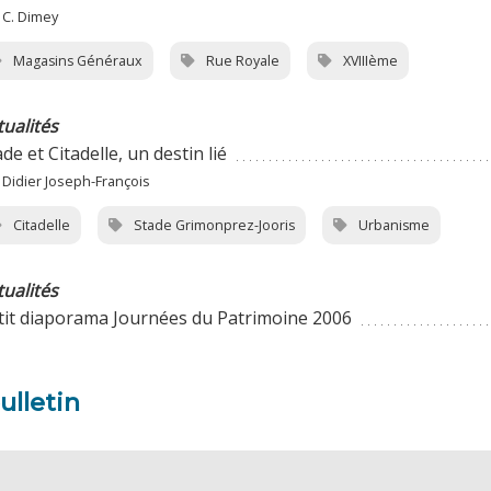
 C. Dimey
Magasins Généraux
Rue Royale
XVIIIème
tualités
de et Citadelle, un destin lié
 Didier Joseph-François
Citadelle
Stade Grimonprez-Jooris
Urbanisme
tualités
tit diaporama Journées du Patrimoine 2006
ulletin