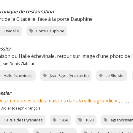
ronique de restauration
rc de la Citadelle, face à la porte Dauphine
Citadelle
Porte Dauphine
ssier
ison ou Halle échevinale, retour sur image d'une photo de l
 Jean-Denis Clabaut
Halle échevinale
Jean Fayet (Architecte)
Le Blondel
ssier
Des immeubles et des maisons dans la ville agrandie »
 Didier Joseph-François
18 Rue des Pyramides
1858
1898
agrandissem