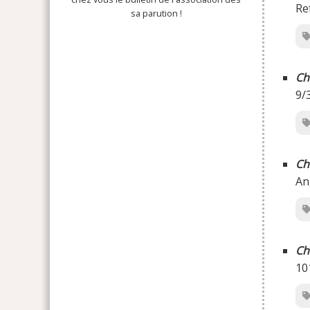
Re
sa parution !
Ch
9/
Ch
An
Ch
10