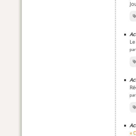
Jo
Ac
Le 
par
Ac
Ré
par
Ac
« 