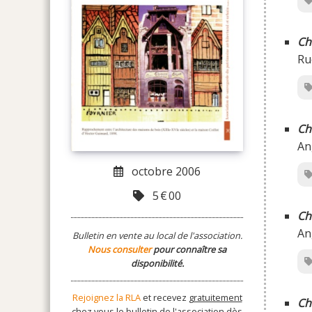
Ch
Ru
Ch
An
octobre 2006
5
€
00
Ch
An
Bulletin en vente au local de l'association.
Nous consulter
pour connaître sa
disponibilité.
Rejoignez la RLA
et recevez
gratuitement
Ch
chez vous le bulletin de l'association dès