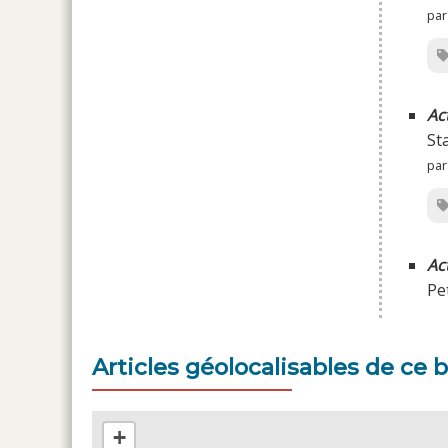
par
Ac
Sta
par
Ac
Pe
Articles géolocalisables de ce b
+